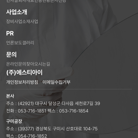
인사말
회사개요
인증현황
본사전경
사업소개
장비사업
소재사업
PR
언론보도
갤러리
문의
온라인문의
찾아오시는길
(주)에스티아이
개인정보처리방침
이메일수집거부
본사
주소 : (42921) 대구시 달성군 다사읍 세천로7길 39
전화 : 053-716-1851
팩스 : 053-716-1854
구미공장
주소 : (39377) 경상북도 구미시 산호대로 104-75
팩스 : 054-716-1852