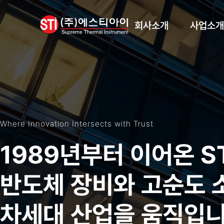
회사소개
사업소개
인사말
장비사업
회사개요
소재사업
인증현황
Where Innovation Intersects with Trust
본사전경
1989년부터 이어온 S
반도체 장비와 고순도 
차세대 산업을 움직입니