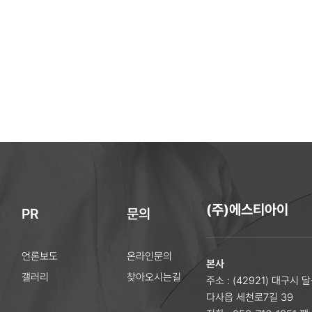
(주)에스티아이
PR
문의
언론보도
온라인문의
본사
갤러리
찾아오시는길
주소 : (42921) 대구시 
다사읍 세천로7길 39