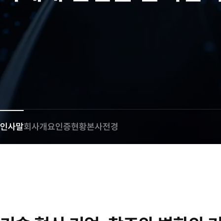
인사말
회사개요
인증현황
본사전경