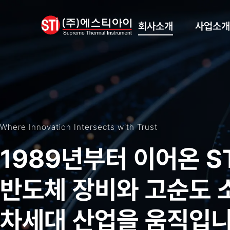
회사소개
사업소개
인사말
장비사업
회사개요
소재사업
인증현황
Where Innovation Intersects with Trust
본사전경
1989년부터 이어온 S
반도체 장비와 고순도 
차세대 산업을 움직입니