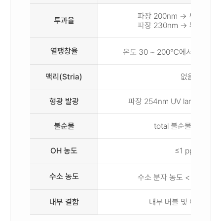
파장 200nm → 투과율 : ≥
투과율
파장 230nm → 투과율 : ≥
열팽창율
온도 30 ~ 200℃에서 6.0 × 1
맥리(Stria)
없음
형광 발광
파장 254nm UV lamp 조사
불순물
total 불순물 : <1ppm
OH 농도
≤1 ppm
수소 농도
수소 분자 농도 < 3 x 1016
내부 결함
내부 버블 및 이물질 없