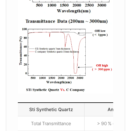
Sti Synthetic Quartz
Analysis v
Total Transmittance
> 90 % (200nm 